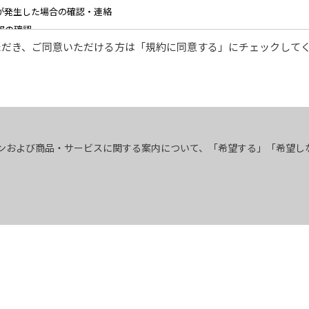
が発生した場合の確認・連絡
報の確認
ただき、ご同意いただける方は「規約に同意する」にチェックして
様に対する迅速なご連絡（電子メール、電話、郵送によるご連絡）
関する営業上のご案内
などの検討のためのお客様アンケート調査の実施
ンおよび商品・サービスに関する案内について、「希望する」「希望し
みをお願いします。推奨以外の環境によって発生した情報の不備や
ねますので、あらかじめご了承ください。
お断り無く削除させていただく場合がございます。
「ご利用にあたって」を参照ください。
す。変更した内容は本ページにてご確認いただくものとします。