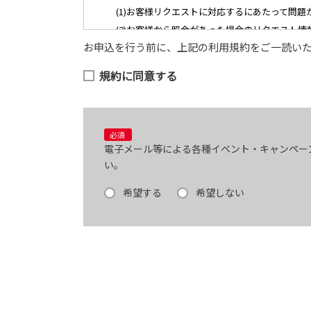
(1)お客様リクエストに対応するにあたって問題
(2)お客様から照会があった場合のリクエスト情
お申込を行う前に、上記の利用規約をご一読い
(3)お客様に不利益を与えないために行う、お客
(4)当社で取り扱っている商品・サービスなどに
規約に同意する
(5)商品の企画・開発あるいはお客様満足向上策
【3．推奨環境について】
必須
電子メール等による各種イベント・キャンペー
1.当社の推奨するインターネット環境にてお申込
い。
それに伴う連絡の不徹底については責任を負いか
なお、不具合の生じたデータについてはお客様に
希望する
希望しない
※推奨環境についてはTOYOTAメーカーサイト
【4．規約について】
1.本規約は事前の告知なく変更することがありま