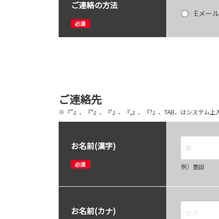
ご連絡の方法
Eメール
必須
ご連絡先
※『”』、『"』、『'』、『,』、『?』、TAB、はシステ
お名前(漢字)
必須
例）豊田
お名前(カナ)