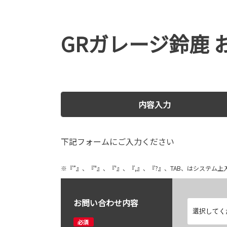
GRガレージ鈴鹿 
内容入力
下記フォームにご入力ください
※『”』、『"』、『'』、『,』、『?』、TAB、はシステ
お問い合わせ内容
必須