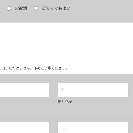
お電話
どちらでもよい
ム上入力いただけません。予めご了承ください。
例）花子