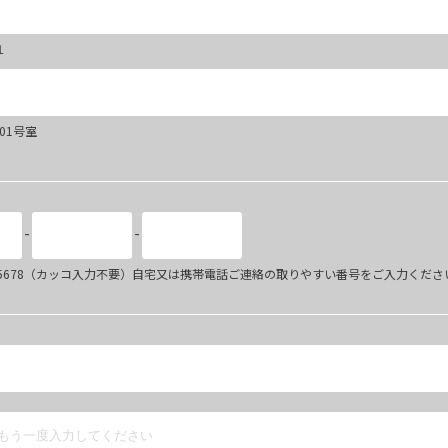
１
101号室
-
-
34-5678（カッコ入力不要）自宅又は携帯電話ご連絡の取りやすい番号をご入力くださ