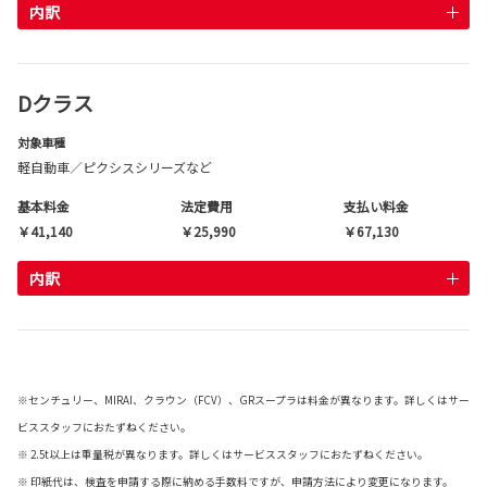
内訳
Dクラス
対象車種
軽自動車／ピクシスシリーズなど
基本料金
法定費用
支払い料金
￥41,140
￥25,990
￥67,130
内訳
※センチュリー、MIRAI、クラウン（FCV）、GRスープラは料金が異なります。詳しくはサー
ビススタッフにおたずねください。
※ 2.5t以上は重量税が異なります。詳しくはサービススタッフにおたずねください。
※ 印紙代は、検査を申請する際に納める手数料ですが、申請方法により変更になります。