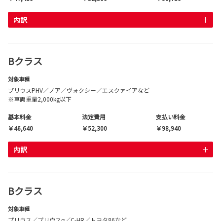
内訳
Bクラス
対象車種
プリウスPHV／ノア／ヴォクシー／エスクァイアなど
※車両重量2,000kg以下
基本料金
法定費用
支払い料金
￥46,640
￥52,300
￥98,940
内訳
Bクラス
対象車種
プリウス／プリウスα／C-HR／トヨタ86など