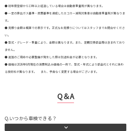
● 初年度登録から13年以上経過している場合は自動車重量税が異なります。
● 一定の排出ガス基準・燃費基準を達成したエコカー減税対象車は自動車重量税が異なりま
す。
● 見積り金額は概算での表示です。正式なお見積りについてはスタッフまでお問合せくださ
い。
● 型式・グレード・重量により、金額は異なります。また、定期交換部品等は含まれており
ません。
● 追加のご用命や必要整備が発生した際は別途料金が必要となります。
● 価格は2026年6月現在の消費税込み価格の一例で、型式・年式により部品代とそれに係わ
る技術料が異なります。 また、予告なく変更する場合がございます。
Q＆A
Q.いつから車検できる？