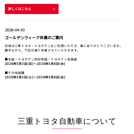
詳しくはこちら
2026-04-30
ゴールデンウィーク休業のご案内
日頃は三重トヨタ・トヨタウンをご利用いただき、誠にありがとうございます。
勝手ながら、下記の通り休業させていただきます。
■本店・トヨタウン四日市店・トヨタウン名張店
2026年5月3日(日)〜2026年5月6日(水)
■その他店舗
2026年5月2日(土)〜2026年5月6日(水)
詳しくはこちら
2026-02-13
三重トヨタ自動車について
ファミリーマートとトヨタのお店が全国初の共同企画
三重トヨタ自動車株式会社は、株式会社ファミリーマートと共同で、2026年3月
6日（金）7日（土）にファミリーマート店舗の駐車場にてトヨタの新型電気自動