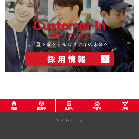
詳しくはこちら
2025-10-23
ラグビーを“⽂化”に「RUGBY-DAY MIE 2025」初開催
幼児から⾼校⽣、指導者までが世代を超えてラグビーでつながる1 ⽇
全国⾼等学校ラグビーフットボール⼤会 三重県予選決勝戦も同⽇開催
詳しくはこちら
2025-10-16
免許不要の近距離モビリティWHILL取扱い開始
三重トヨタ⾃動⾞株式会社は、11⽉1⽇（⼟）より、WHILL株式会社が開発する
免許不要の近距離モビリティ「WHILL Model R」「WHILL Model S」「WHILL M
odel F」「WHILL Model C2」の取扱いを開始いたします。
店舗
試乗車
見積り
中古車
点検
サイトマップ
詳しくはこちら