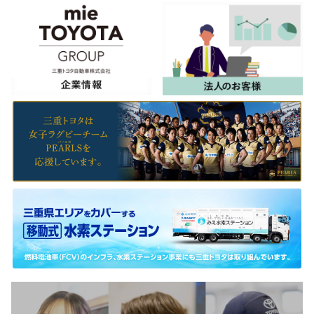
車「bZ4X」（ビーズィーフォーエックス）などの試乗会を三重県内のファミリ
ーマート5店舗にて開催いたします。
詳しくはこちら
2025-12-27
年末年始休業のご案内
日頃は三重トヨタ・トヨタウンをご利用いただき、誠にありがとうございます。
勝手ながら、下記の通り休業させていただきます。
■三重トヨタ全店
2025年12月29日(月)〜2026年1月3日(土)
詳しくはこちら
2025-11-26
幼児から高校生、世代を超えてつながった一日
2,000名が参加した学び・観て・体験する「RUGBY-DAY MIE 2025」未来のラグ
ビー文化につながる第一歩