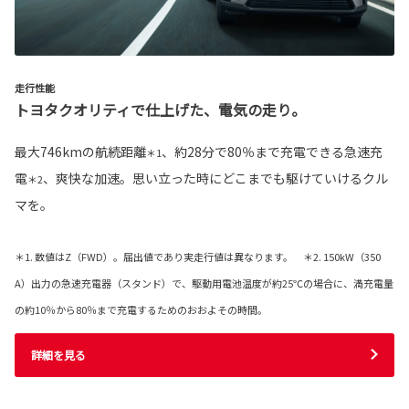
走行性能
トヨタクオリティで仕上げた、電気の走り。
最大746kmの航続距離
、約28分で80％まで充電できる急速充
＊1
電
、爽快な加速。思い立った時にどこまでも駆けていけるクル
＊2
マを。
＊1. 数値はZ（FWD）。届出値であり実走行値は異なります。 ＊2. 150kW（350
A）出力の急速充電器（スタンド）で、駆動用電池温度が約25℃の場合に、満充電量
の約10％から80％まで充電するためのおおよその時間。
詳細を見る