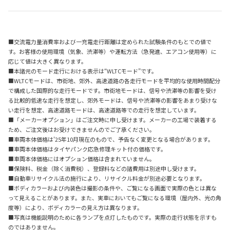
■交流電力量消費率および一充電走行距離は定められた試験条件のもとでの値で
す。お客様の使用環境（気象、渋滞等）や運転方法（急発進、エアコン使用等）に
応じて値は大きく異なります。
■本諸元のモード走行における表示は“WLTCモード”です。
■WLTCモードは、市街地、郊外、高速道路の各走行モードを平均的な使用時間配分
で構成した国際的な走行モードです。市街地モードは、信号や渋滞等の影響を受け
る比較的低速な走行を想定し、郊外モードは、信号や渋滞等の影響をあまり受けな
い走行を想定、高速道路モードは、高速道路等での走行を想定しています。
■「メーカーオプション」はご注文時に申し受けます。メーカーの工場で装着する
ため、ご注文後はお受けできませんのでご了承ください。
■車両本体価格は'25年10月現在のもので、予告なく変更となる場合があります。
■車両本体価格はタイヤパンク応急修理キット付の価格です。
■車両本体価格にはオプション価格は含まれていません。
■保険料、税金（除く消費税）、登録料などの諸費用は別途申し受けます。
■自動車リサイクル法の施行により、リサイクル料金が別途必要となります。
■ボディカラーおよび内装色は撮影の条件や、ご覧になる画面で実際の色とは異な
って見えることがあります。また、実車においてもご覧になる環境（屋内外、光の角
度等）により、ボディカラーの見え方は異なります。
■写真は機能説明のために各ランプを点灯したものです。実際の走行状態を示すも
のではありません。