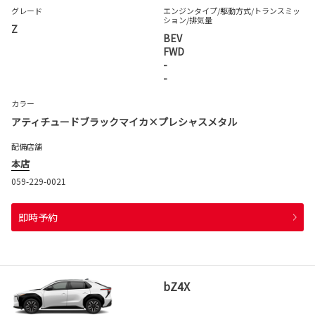
グレード
エンジンタイプ
/駆動方式/
トランスミッ
ション
/排気量
Z
BEV
FWD
-
-
カラー
アティチュードブラックマイカ×プレシャスメタル
配備店舗
本店
059-229-0021
即時予約
bZ4X