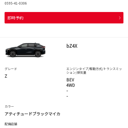
0595-41-0306
即時予約
bZ4X
グレード
エンジンタイプ
/駆動方式/
トランスミッ
ション
/排気量
Z
BEV
4WD
-
-
カラー
アティチュードブラックマイカ
配備店舗