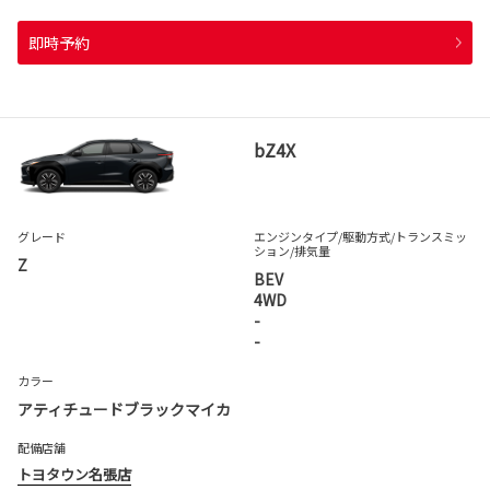
即時予約
bZ4X
グレード
エンジンタイプ
/駆動方式/
トランスミッ
ション
/排気量
Z
BEV
4WD
-
-
カラー
アティチュードブラックマイカ
配備店舗
トヨタウン名張店