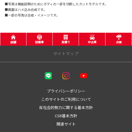
■写真は機能説明のためにボディの一部を切断したカットモデルです。
■画面はハメ込み合成です。
■一部の写真は合成・イメージです。
店舗
試乗車
見積り
中古車
点検
サイトマップ
三重トヨタ自動車株式会社
トヨタウン四日市店
プライバシーポリシー
このサイトのご利用について
トヨタウン名張店
反社会的勢力に関する基本方針
店舗をさがす
CSR基本方針
関連サイト
桑名店
員弁店