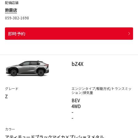
配備店舗
鈴鹿店
059-382-1698
即時予約
bZ4X
グレード
エンジンタイプ
/駆動方式/
トランスミッ
ション
/排気量
Z
BEV
4WD
-
-
カラー
アティチュードブラックマイカ×プレシャスメタル