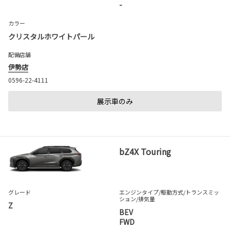
-
カラー
クリスタルホワイトパール
配備店舗
伊勢店
0596-22-4111
展示車のみ
bZ4X Touring
グレード
エンジンタイプ
/駆動方式/
トランスミッ
ション
/排気量
Z
BEV
FWD