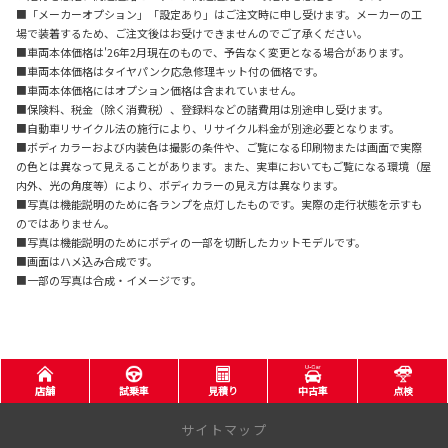
■「メーカーオプション」「設定あり」はご注文時に申し受けます。メーカーの工
場で装着するため、ご注文後はお受けできませんのでご了承ください。
■車両本体価格は'26年2月現在のもので、予告なく変更となる場合があります。
■車両本体価格はタイヤパンク応急修理キット付の価格です。
■車両本体価格にはオプション価格は含まれていません。
■保険料、税金（除く消費税）、登録料などの諸費用は別途申し受けます。
■自動車リサイクル法の施行により、リサイクル料金が別途必要となります。
■ボディカラーおよび内装色は撮影の条件や、ご覧になる印刷物または画面で実際
の色とは異なって見えることがあります。また、実車においてもご覧になる環境（屋
内外、光の角度等）により、ボディカラーの見え方は異なります。
■写真は機能説明のために各ランプを点灯したものです。実際の走行状態を示すも
のではありません。
■写真は機能説明のためにボディの一部を切断したカットモデルです。
■画面はハメ込み合成です。
■一部の写真は合成・イメージです。
店舗
試乗車
見積り
中古車
点検
サイトマップ