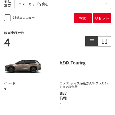
福祉
車両
試乗車のみ表示
検索
リセット
該当車種台数
4
bZ4X Touring
グレード
エンジンタイプ
/駆動方式/
トランスミッ
ション
/排気量
Z
BEV
FWD
-
-