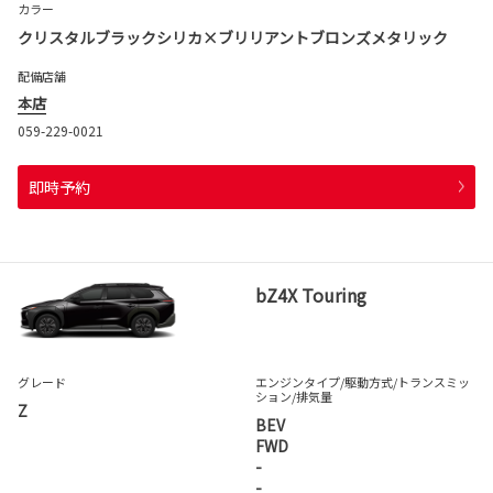
カラー
クリスタルブラックシリカ×ブリリアントブロンズメタリック
配備店舗
本店
059-229-0021
即時予約
bZ4X Touring
グレード
エンジンタイプ
/駆動方式/
トランスミッ
ション
/排気量
Z
BEV
FWD
-
-