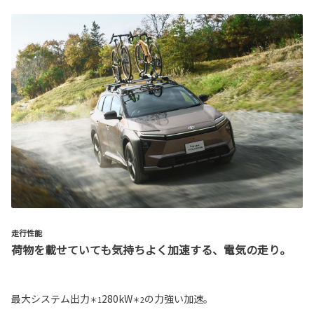
走行性能
荷物を載せていても気持ちよく加速する、電気の走り。
最大システム出力
280kW
の力強い加速。
＊1
＊2