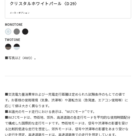
クリスタルホワイトパール〈D29〉
メーカーオプション
MONOTONE
TWOTONE
■写真はZ（4WD）。
■交流電力量消費率および一充電走行距離は定められた試験条件のもとでの値で
す。お客様の使用環境（気象、渋滞等）や運転方法（急発進、エアコン使用等）に
応じて値は大きく異なります。
■本諸元のモード走行における表示は、“WLTCモード”です。
■WLTCモードは、市街地、郊外、高速道路の各走行モードを平均的な使用時間配分
で構成した国際的な走行モードです。市街地モードは、信号や渋滞等の影響を受け
る比較的低速な走行を想定し、郊外モードは、信号や渋滞等の影響をあまり受けな
い走行を想定、高速道路モードは、高速道路等での走行を想定しています。