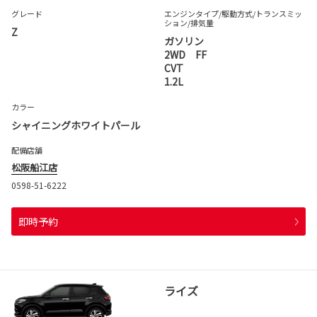
グレード
エンジンタイプ
/駆動方式/
トランスミッ
ション
/排気量
Z
ガソリン
2WD FF
CVT
1.2L
カラー
シャイニングホワイトパール
配備店舗
松阪船江店
0598-51-6222
即時予約
ライズ