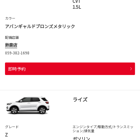
CVT
1.5L
カラー
アバンギャルドブロンズメタリック
配備店舗
鈴鹿店
059-382-1698
即時予約
ライズ
グレード
エンジンタイプ
/駆動方式/
トランスミッ
ション
/排気量
Z
ガソリン