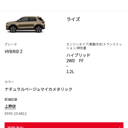
ライズ
グレード
エンジンタイプ
/駆動方式/
トランスミッ
ション
/排気量
HYBRID Z
ハイブリッド
2WD FF
-
1.2L
カラー
ナチュラルベージュマイカメタリック
配備店舗
上野店
0595-23-6811