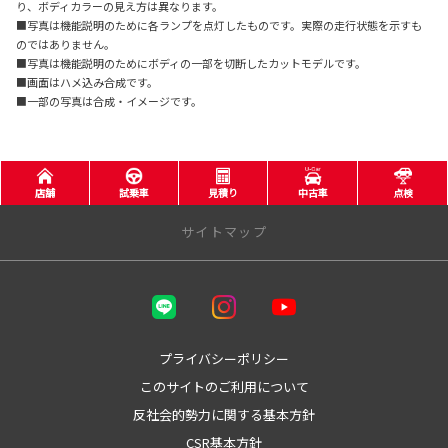
り、ボディカラーの見え方は異なります。
■写真は機能説明のために各ランプを点灯したものです。実際の走行状態を示すも
のではありません。
■写真は機能説明のためにボディの一部を切断したカットモデルです。
■画面はハメ込み合成です。
■一部の写真は合成・イメージです。
店舗
試乗車
見積り
中古車
点検
サイトマップ
三重トヨタ自動車株式会社
トヨタウン四日市店
プライバシーポリシー
このサイトのご利用について
トヨタウン名張店
反社会的勢力に関する基本方針
店舗をさがす
CSR基本方針