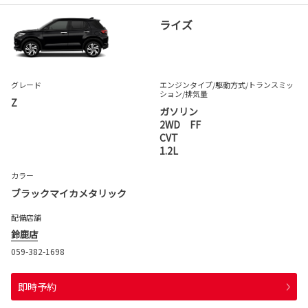
ライズ
グレード
エンジンタイプ
/駆動方式/
トランスミッ
ション
/排気量
Z
ガソリン
2WD FF
CVT
1.2L
カラー
ブラックマイカメタリック
配備店舗
鈴鹿店
059-382-1698
即時予約