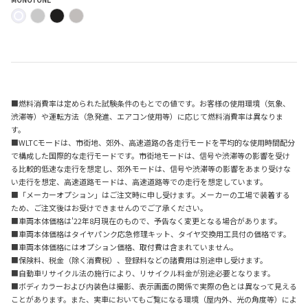
■燃料消費率は定められた試験条件のもとでの値です。お客様の使用環境（気象、
渋滞等）や運転方法（急発進、エアコン使用等）に応じて燃料消費率は異なりま
す。
■WLTCモードは、市街地、郊外、高速道路の各走行モードを平均的な使用時間配分
で構成した国際的な走行モードです。市街地モードは、信号や渋滞等の影響を受け
る比較的低速な走行を想定し、郊外モードは、信号や渋滞等の影響をあまり受けな
い走行を想定、高速道路モードは、高速道路等での走行を想定しています。
■「メーカーオプション」はご注文時に申し受けます。メーカーの工場で装着する
ため、ご注文後はお受けできませんのでご了承ください。
■車両本体価格は'22年8月現在のもので、予告なく変更となる場合があります。
■車両本体価格はタイヤパンク応急修理キット、タイヤ交換用工具付の価格です。
■車両本体価格にはオプション価格、取付費は含まれていません。
■保険料、税金（除く消費税）、登録料などの諸費用は別途申し受けます。
■自動車リサイクル法の施行により、リサイクル料金が別途必要となります。
■ボディカラーおよび内装色は撮影、表示画面の関係で実際の色とは異なって見える
ことがあります。また、実車においてもご覧になる環境（屋内外、光の角度等）によ