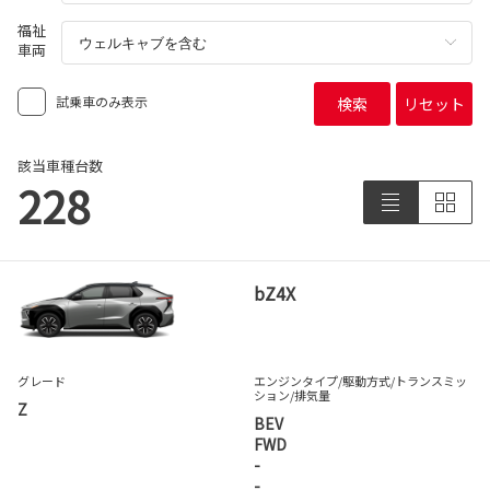
福祉
車両
試乗車のみ表示
検索
リセット
該当車種台数
228
bZ4X
グレード
エンジンタイプ
/駆動方式/
トランスミッ
ション
/排気量
Z
BEV
FWD
-
-