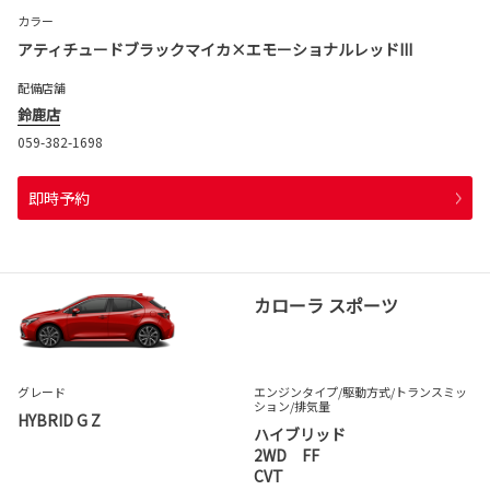
カラー
アティチュードブラックマイカ×エモーショナルレッドIII
配備店舗
鈴鹿店
059-382-1698
即時予約
カローラ スポーツ
グレード
エンジンタイプ
/駆動方式/
トランスミッ
ション
/排気量
HYBRID G Z
ハイブリッド
2WD FF
CVT