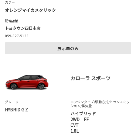
カラー
オレンジマイカメタリック
配備店舗
トヨタウン四日市店
059-327-5133
展示車のみ
カローラ スポーツ
グレード
エンジンタイプ
/駆動方式/
トランスミッ
ション
/排気量
HYBRID G Z
ハイブリッド
2WD FF
CVT
1.8L