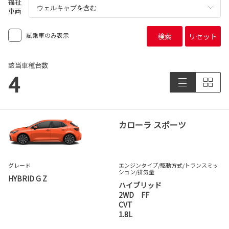
福祉
車両
試乗車のみ表示
検索
リセット
該当車種台数
4
カローラ スポーツ
グレード
エンジンタイプ
/駆動方式/
トランスミッ
ション
/排気量
HYBRID G Z
ハイブリッド
2WD FF
CVT
1.8L