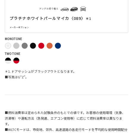
アングル切り替え
プラチナホワイトパールマイカ〈089〉
＊1
メーカーオプション
MONOTONE
TWO TONE
＊1. ドアサッシュがブラックアウトとなります。
■写真はG“Z”。
■燃料消費率は定められた試験条件のもとでの値です。お客様の使用環境（気象、
渋滞等）や運転方法（急発進、エアコン使用等）に応じて燃料消費率は異なりま
す。
■WLTCモードは、市街地、郊外、高速道路の各走行モードを平均的な使用時間配分