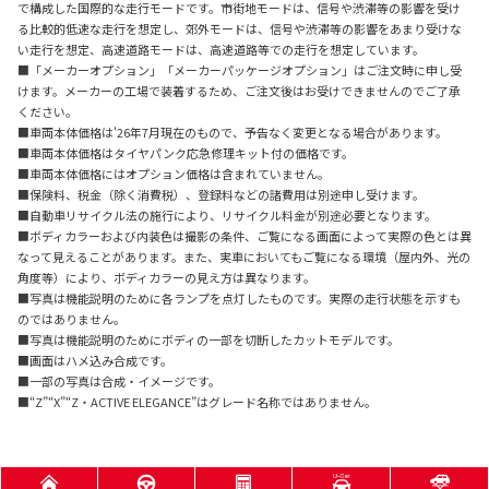
で構成した国際的な走行モードです。市街地モードは、信号や渋滞等の影響を受け
る比較的低速な走行を想定し、郊外モードは、信号や渋滞等の影響をあまり受けな
い走行を想定、高速道路モードは、高速道路等での走行を想定しています。
■「メーカーオプション」「メーカーパッケージオプション」はご注文時に申し受
けます。メーカーの工場で装着するため、ご注文後はお受けできませんのでご了承
ください。
■車両本体価格は'26年7月現在のもので、予告なく変更となる場合があります。
■車両本体価格はタイヤパンク応急修理キット付の価格です。
■車両本体価格にはオプション価格は含まれていません。
■保険料、税金（除く消費税）、登録料などの諸費用は別途申し受けます。
■自動車リサイクル法の施行により、リサイクル料金が別途必要となります。
■ボディカラーおよび内装色は撮影の条件、ご覧になる画面によって実際の色とは異
なって見えることがあります。また、実車においてもご覧になる環境（屋内外、光の
角度等）により、ボディカラーの見え方は異なります。
■写真は機能説明のために各ランプを点灯したものです。実際の走行状態を示すも
のではありません。
■写真は機能説明のためにボディの一部を切断したカットモデルです。
■画面はハメ込み合成です。
■一部の写真は合成・イメージです。
■“Z”“X”“Z・ACTIVE ELEGANCE”はグレード名称ではありません。