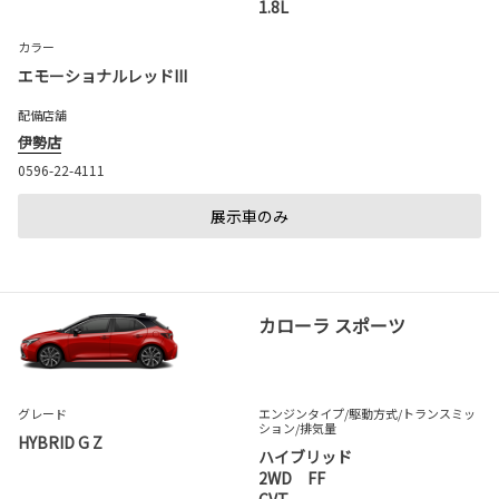
1.8L
カラー
エモーショナルレッドIII
配備店舗
伊勢店
0596-22-4111
展示車のみ
カローラ スポーツ
グレード
エンジンタイプ
/駆動方式/
トランスミッ
ション
/排気量
HYBRID G Z
ハイブリッド
2WD FF
CVT