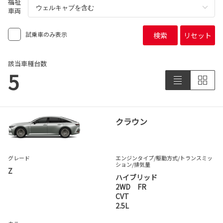
福祉
車両
試乗車のみ表示
検索
リセット
該当車種台数
5
クラウン
グレード
エンジンタイプ
/駆動方式/
トランスミッ
ション
/排気量
Z
ハイブリッド
2WD FR
CVT
2.5L