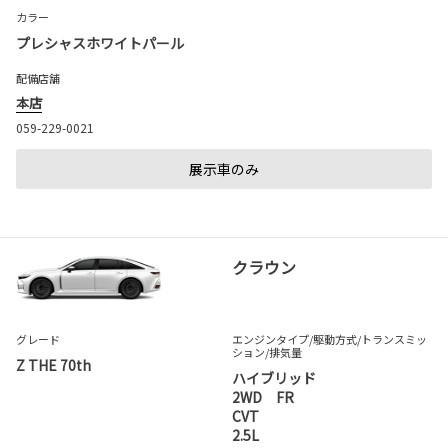
カラー
プレシャスホワイトパール
配備店舗
本店
059-229-0021
展示車のみ
クラウン
グレード
エンジンタイプ
/駆動方式/
トランスミッ
ション
/排気量
Z THE 70th
ハイブリッド
2WD FR
CVT
2.5L