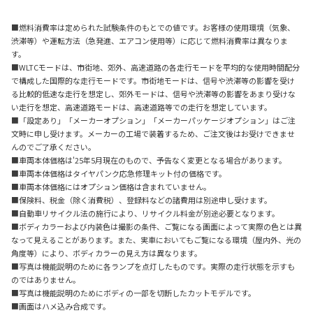
■燃料消費率は定められた試験条件のもとでの値です。お客様の使用環境（気象、
渋滞等）や運転方法（急発進、エアコン使用等）に応じて燃料消費率は異なりま
す。
■WLTCモードは、市街地、郊外、高速道路の各走行モードを平均的な使用時間配分
で構成した国際的な走行モードです。市街地モードは、信号や渋滞等の影響を受け
る比較的低速な走行を想定し、郊外モードは、信号や渋滞等の影響をあまり受けな
い走行を想定、高速道路モードは、高速道路等での走行を想定しています。
■「設定あり」「メーカーオプション」「メーカーパッケージオプション」はご注
文時に申し受けます。メーカーの工場で装着するため、ご注文後はお受けできませ
んのでご了承ください。
■車両本体価格は'25年5月現在のもので、予告なく変更となる場合があります。
■車両本体価格はタイヤパンク応急修理キット付の価格です。
■車両本体価格にはオプション価格は含まれていません。
■保険料、税金（除く消費税）、登録料などの諸費用は別途申し受けます。
■自動車リサイクル法の施行により、リサイクル料金が別途必要となります。
■ボディカラーおよび内装色は撮影の条件、ご覧になる画面によって実際の色とは異
なって見えることがあります。また、実車においてもご覧になる環境（屋内外、光の
角度等）により、ボディカラーの見え方は異なります。
■写真は機能説明のために各ランプを点灯したものです。実際の走行状態を示すも
のではありません。
■写真は機能説明のためにボディの一部を切断したカットモデルです。
■画面はハメ込み合成です。