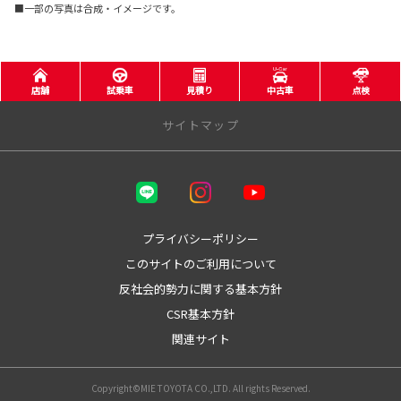
■一部の写真は合成・イメージです。
店舗
試乗車
見積り
中古車
点検
サイトマップ
三重トヨタ自動車株式会社
トヨタウン四日市店
プライバシーポリシー
このサイトのご利用について
トヨタウン名張店
反社会的勢力に関する基本方針
店舗をさがす
CSR基本方針
関連サイト
桑名店
員弁店
四日市羽津店
Copyright©MIE TOYOTA CO.,LTD. All rights Reserved.
四日市日永店