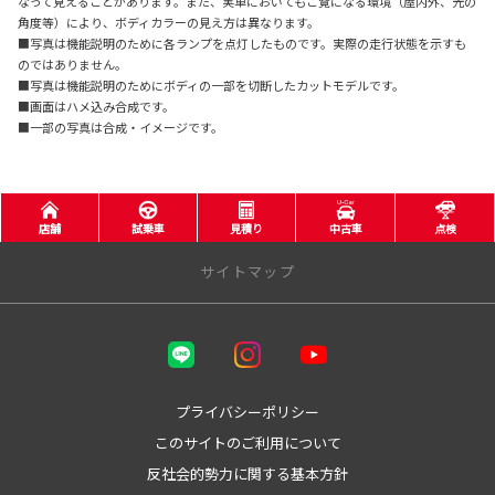
なって見えることがあります。また、実車においてもご覧になる環境（屋内外、光の
角度等）により、ボディカラーの見え方は異なります。
■写真は機能説明のために各ランプを点灯したものです。実際の走行状態を示すも
のではありません。
■写真は機能説明のためにボディの一部を切断したカットモデルです。
■画面はハメ込み合成です。
■一部の写真は合成・イメージです。
店舗
試乗車
見積り
中古車
点検
サイトマップ
三重トヨタ自動車株式会社
トヨタウン四日市店
プライバシーポリシー
このサイトのご利用について
トヨタウン名張店
反社会的勢力に関する基本方針