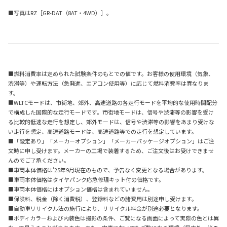
■写真はRZ［GR-DAT（8AT・4WD）］。
■燃料消費率は定められた試験条件のもとでの値です。お客様の使用環境（気象、
渋滞等）や運転方法（急発進、エアコン使用等）に応じて燃料消費率は異なりま
す。
■WLTCモードは、市街地、郊外、高速道路の各走行モードを平均的な使用時間配分
で構成した国際的な走行モードです。市街地モードは、信号や渋滞等の影響を受け
る比較的低速な走行を想定し、郊外モードは、信号や渋滞等の影響をあまり受けな
い走行を想定、高速道路モードは、高速道路等での走行を想定しています。
■「設定あり」「メーカーオプション」「メーカーパッケージオプション」はご注
文時に申し受けます。メーカーの工場で装着するため、ご注文後はお受けできませ
んのでご了承ください。
■車両本体価格は'25年9月現在のもので、予告なく変更となる場合があります。
■車両本体価格はタイヤパンク応急修理キット付の価格です。
■車両本体価格にはオプション価格は含まれていません。
■保険料、税金（除く消費税）、登録料などの諸費用は別途申し受けます。
■自動車リサイクル法の施行により、リサイクル料金が別途必要となります。
■ボディカラーおよび内装色は撮影の条件、ご覧になる画面によって実際の色とは異