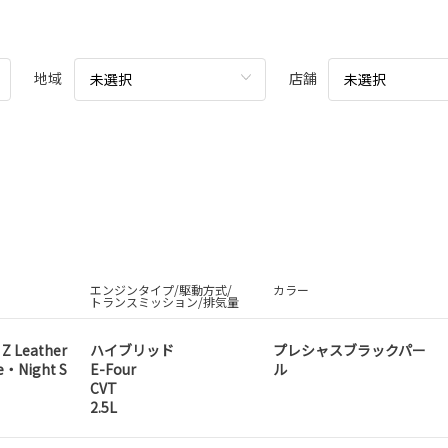
地域
店舗
未選択
未選択
エンジンタイプ/駆動方式/
カラー
トランスミッション/排気量
 Z Leather
ハイブリッド
プレシャスブラックパー
e・Night S
E-Four
ル
CVT
2.5L