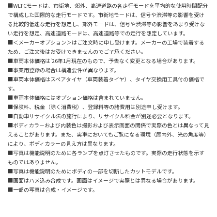
■WLTCモードは、市街地、郊外、高速道路の各走行モードを平均的な使用時間配分
で構成した国際的な走行モードです。市街地モードは、信号や渋滞等の影響を受け
る比較的低速な走行を想定し、郊外モードは、信号や渋滞等の影響をあまり受けな
い走行を想定、高速道路モードは、高速道路等での走行を想定しています。
■＜メーカーオプション＞はご注文時に申し受けます。メーカーの工場で装着する
ため、ご注文後はお受けできませんのでご了承ください。
■車両本体価格は'26年1月現在のもので、予告なく変更となる場合があります。
■事業用登録の場合は構造要件が異なります。
■車両本体価格はスペアタイヤ（車両装着タイヤ）、タイヤ交換用工具付の価格で
す。
■車両本体価格にはオプション価格は含まれていません。
■保険料、税金（除く消費税）、登録料等の諸費用は別途申し受けます。
■自動車リサイクル法の施行により、リサイクル料金が別途必要となります。
■ボディカラーおよび内装色は撮影および表示画面の関係で実際の色とは異なって見
えることがあります。また、実車においてもご覧になる環境（屋内外、光の角度等）
により、ボディカラーの見え方は異なります。
■写真は機能説明のために各ランプを点灯させたものです。実際の走行状態を示す
ものではありません。
■写真は機能説明のためにボディの一部を切断したカットモデルです。
■画面はハメ込み合成です。画面はイメージで実際とは異なる場合があります。
■一部の写真は合成・イメージです。