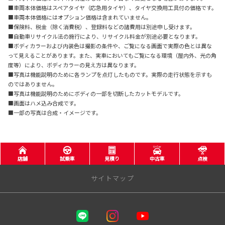
■車両本体価格はスペアタイヤ（応急用タイヤ）、タイヤ交換用工具付の価格です。
■車両本体価格にはオプション価格は含まれていません。
■保険料、税金（除く消費税）、登録料などの諸費用は別途申し受けます。
■自動車リサイクル法の施行により、リサイクル料金が別途必要となります。
■ボディカラーおよび内装色は撮影の条件や、ご覧になる画面で実際の色とは異な
って見えることがあります。また、実車においてもご覧になる環境（屋内外、光の角
度等）により、ボディカラーの見え方は異なります。
■写真は機能説明のために各ランプを点灯したものです。実際の走行状態を示すも
のではありません。
■写真は機能説明のためにボディの一部を切断したカットモデルです。
■画面はハメ込み合成です。
■一部の写真は合成・イメージです。
店舗
試乗車
見積り
中古車
点検
サイトマップ
三重トヨタ自動車株式会社