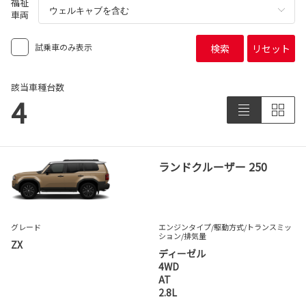
福祉
車両
試乗車のみ表示
検索
リセット
該当車種台数
4
ランドクルーザー 250
グレード
エンジンタイプ
/駆動方式/
トランスミッ
ション
/排気量
ZX
ディーゼル
4WD
AT
2.8L