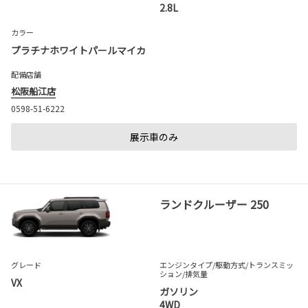
2.8L
カラー
プラチナホワイトパールマイカ
配備店舗
松阪船江店
0598-51-6222
展示車のみ
ランドクルーザー 250
グレード
エンジンタイプ
/駆動方式/
トランスミッ
ション
/排気量
VX
ガソリン
4WD