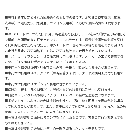
■燃料消費率は定められた試験条件のもとでの値です。お客様の使用環境（気象、
渋滞等）や運転方法（急発進、エアコン使用等）に応じて燃料消費率は異なりま
す。
■WLTCモードは、市街地、郊外、高速道路の各走行モードを平均的な使用時間配分
で構成した国際的な走行モードです。市街地モードは、信号や渋滞等の影響を受け
る比較的低速な走行を想定し、郊外モードは、信号や渋滞等の影響をあまり受けな
い走行を想定、高速道路モードは、高速道路等での走行を想定しています。
■「メーカーオプション」はご注文時に申し受けます。メーカーの工場で装着する
ため、ご注文後はお受けできませんのでご了承ください。
■車両本体価格は'26年4月現在のもので、予告なく変更となる場合があります。
■車両本体価格はスペアタイヤ（車両装着タイヤ）、タイヤ交換用工具付の価格で
す。
■車両本体価格にはオプション価格は含まれていません。
■保険料、税金（除く消費税）、登録料などの諸費用は別途申し受けます。
■自動車リサイクル法の施行により、リサイクル料金が別途必要となります。
■ボディカラーおよび内装色は撮影の条件や、ご覧になる画面で実際の色とは異な
って見えることがあります。また、実車においてもご覧になる環境（屋内外、光の角
度等）により、ボディカラーの見え方は異なります。
■写真は機能説明のために各ランプを点灯したものです。実際の走行状態を示すも
のではありません。
■写真は機能説明のためにボディの一部を切断したカットモデルです。