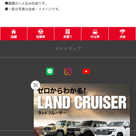
■画面はハメ込み合成です。
■一部の写真は合成・イメージです。
店舗
試乗車
見積り
中古車
点検
サイトマップ
三重トヨタ自動車株式会社
トヨタウン四日市店
プライバシーポリシー
このサイトのご利用について
トヨタウン名張店
反社会的勢力に関する基本方針
店舗をさがす
CSR基本方針
関連サイト
桑名店
員弁店
四日市羽津店