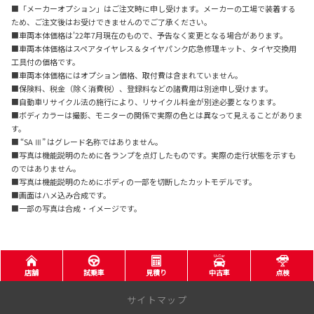
■「メーカーオプション」はご注文時に申し受けます。メーカーの工場で装着する
ため、ご注文後はお受けできませんのでご了承ください。
■車両本体価格は'22年7月現在のもので、予告なく変更となる場合があります。
■車両本体価格はスペアタイヤレス＆タイヤパンク応急修理キット、タイヤ交換用
工具付の価格です。
■車両本体価格にはオプション価格、取付費は含まれていません。
■保険料、税金（除く消費税）、登録料などの諸費用は別途申し受けます。
■自動車リサイクル法の施行により、リサイクル料金が別途必要となります。
■ボディカラーは撮影、モニターの関係で実際の色とは異なって見えることがありま
す。
■ “SA Ⅲ” はグレード名称ではありません。
■写真は機能説明のために各ランプを点灯したものです。実際の走行状態を示すも
のではありません。
■写真は機能説明のためにボディの一部を切断したカットモデルです。
■画面はハメ込み合成です。
■一部の写真は合成・イメージです。
店舗
試乗車
見積り
中古車
点検
サイトマップ