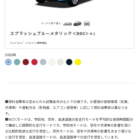
アングル切り替え
スプラッシュブルーメタリック＜B80＞
＊1
＊1. G“SA Ⅲ”、X“SA Ⅲ”に標準設定。
COLOR
■燃料消費率は定められた試験条件のもとでの値です。お客様の使用環境（気象、
渋滞等）や運転方法（急発進、エアコン使用等）に応じて燃料消費率は異なりま
す。
■WLTCモードは、市街地、郊外、高速道路の各走行モードを平均的な使用時間配分
で構成した国際的な走行モードです。市街地モードは、信号や渋滞等の影響を受け
る比較的低速な走行を想定し、郊外モードは、信号や渋滞等の影響をあまり受けな
い走行を想定、高速道路モードは、高速道路等での走行を想定しています。