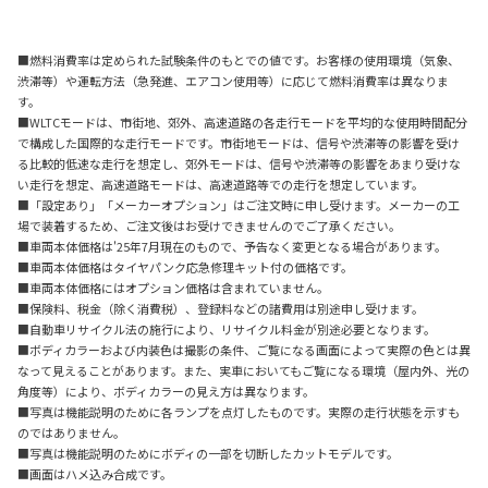
■燃料消費率は定められた試験条件のもとでの値です。お客様の使用環境（気象、
渋滞等）や運転方法（急発進、エアコン使用等）に応じて燃料消費率は異なりま
す。
■WLTCモードは、市街地、郊外、高速道路の各走行モードを平均的な使用時間配分
で構成した国際的な走行モードです。市街地モードは、信号や渋滞等の影響を受け
る比較的低速な走行を想定し、郊外モードは、信号や渋滞等の影響をあまり受けな
い走行を想定、高速道路モードは、高速道路等での走行を想定しています。
■「設定あり」「メーカーオプション」はご注文時に申し受けます。メーカーの工
場で装着するため、ご注文後はお受けできませんのでご了承ください。
■車両本体価格は'25年7月現在のもので、予告なく変更となる場合があります。
■車両本体価格はタイヤパンク応急修理キット付の価格です。
■車両本体価格にはオプション価格は含まれていません。
■保険料、税金（除く消費税）、登録料などの諸費用は別途申し受けます。
■自動車リサイクル法の施行により、リサイクル料金が別途必要となります。
■ボディカラーおよび内装色は撮影の条件、ご覧になる画面によって実際の色とは異
なって見えることがあります。また、実車においてもご覧になる環境（屋内外、光の
角度等）により、ボディカラーの見え方は異なります。
■写真は機能説明のために各ランプを点灯したものです。実際の走行状態を示すも
のではありません。
■写真は機能説明のためにボディの一部を切断したカットモデルです。
■画面はハメ込み合成です。