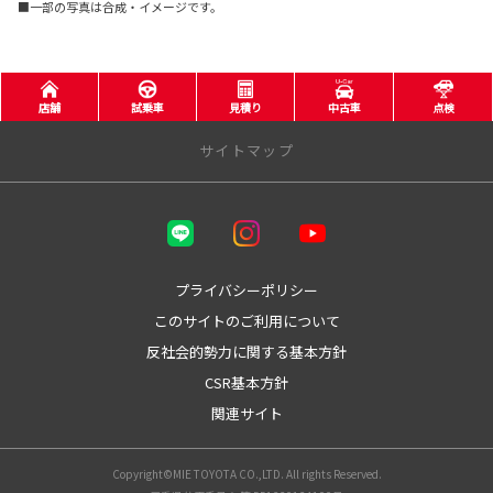
■一部の写真は合成・イメージです。
店舗
試乗車
見積り
中古車
点検
サイトマップ
三重トヨタ自動車株式会社
トヨタウン四日市店
プライバシーポリシー
このサイトのご利用について
トヨタウン名張店
反社会的勢力に関する基本方針
店舗をさがす
CSR基本方針
関連サイト
桑名店
員弁店
四日市羽津店
Copyright©MIE TOYOTA CO.,LTD. All rights Reserved.
四日市日永店