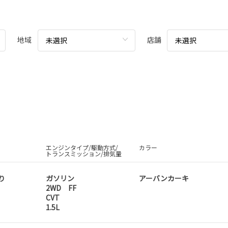
地域
店舗
未選択
未選択
エンジンタイプ/駆動方式/
カラー
トランスミッション/排気量
り
ガソリン
アーバンカーキ
2WD FF
CVT
1.5L