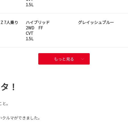
1.5L
D Z 7人乗り
ハイブリッド
グレイッシュブルー
2WD FF
CVT
1.5L
もっと見る
ンタ！
こと。
いクルマができました。