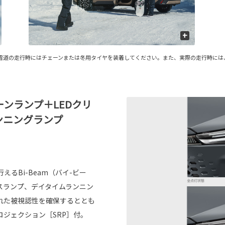
+
。 ■雪道の走行時にはチェーンまたは冬用タイヤを装着してください。また、実際の走行時
ターンランプ＋LEDクリ
ンニングランプ
。
るBi-Beam（バイ-ビー
スランプ、デイタイムランニン
れた被視認性を確保するととも
ジェクション［SRP］付。