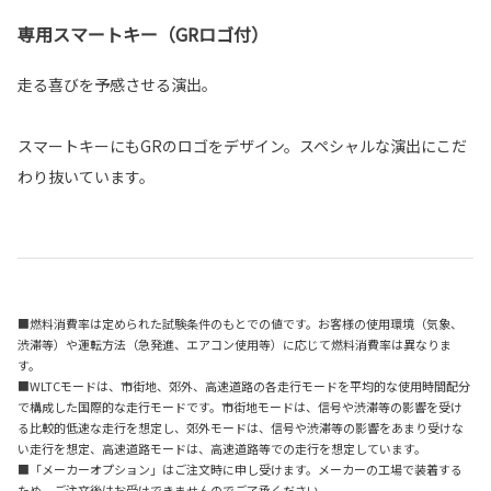
専用スマートキー（GRロゴ付）
走る喜びを予感させる演出。
スマートキーにもGRのロゴをデザイン。スペシャルな演出にこだ
わり抜いています。
■燃料消費率は定められた試験条件のもとでの値です。お客様の使用環境（気象、
渋滞等）や運転方法（急発進、エアコン使用等）に応じて燃料消費率は異なりま
す。
■WLTCモードは、市街地、郊外、高速道路の各走行モードを平均的な使用時間配分
で構成した国際的な走行モードです。市街地モードは、信号や渋滞等の影響を受け
る比較的低速な走行を想定し、郊外モードは、信号や渋滞等の影響をあまり受けな
い走行を想定、高速道路モードは、高速道路等での走行を想定しています。
■「メーカーオプション」はご注文時に申し受けます。メーカーの工場で装着する
ため、ご注文後はお受けできませんのでご了承ください。