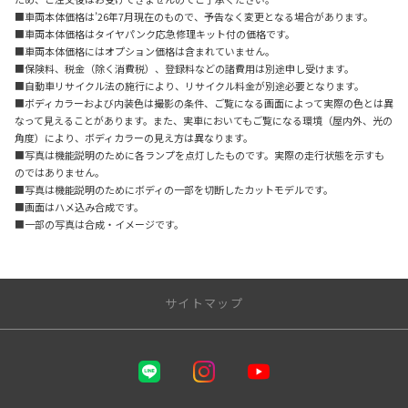
■車両本体価格は’26年7月現在のもので、予告なく変更となる場合があります。
■車両本体価格はタイヤパンク応急修理キット付の価格です。
■車両本体価格にはオプション価格は含まれていません。
■保険料、税金（除く消費税）、登録料などの諸費用は別途申し受けます。
■自動車リサイクル法の施行により、リサイクル料金が別途必要となります。
■ボディカラーおよび内装色は撮影の条件、ご覧になる画面によって実際の色とは異
なって見えることがあります。また、実車においてもご覧になる環境（屋内外、光の
角度）により、ボディカラーの見え方は異なります。
■写真は機能説明のために各ランプを点灯したものです。実際の走行状態を示すも
のではありません。
■写真は機能説明のためにボディの一部を切断したカットモデルです。
■画面はハメ込み合成です。
■一部の写真は合成・イメージです。
サイトマップ
三重トヨタ自動車株式会社