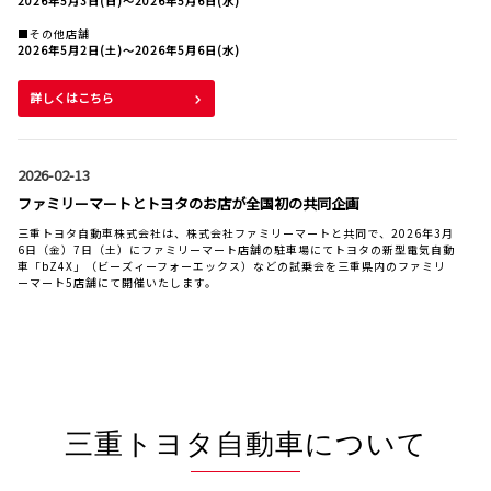
2026年5月3日(日)〜2026年5月6日(水)
■その他店舗
2026年5月2日(土)〜2026年5月6日(水)
詳しくはこちら
2026-02-13
ファミリーマートとトヨタのお店が全国初の共同企画
三重トヨタ自動車株式会社は、株式会社ファミリーマートと共同で、2026年3月
6日（金）7日（土）にファミリーマート店舗の駐車場にてトヨタの新型電気自動
車「bZ4X」（ビーズィーフォーエックス）などの試乗会を三重県内のファミリ
ーマート5店舗にて開催いたします。
詳しくはこちら
2025-12-27
三重トヨタ自動車について
年末年始休業のご案内
日頃は三重トヨタ・トヨタウンをご利用いただき、誠にありがとうございます。
勝手ながら、下記の通り休業させていただきます。