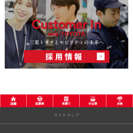
2025-10-16
免許不要の近距離モビリティWHILL取扱い開始
三重トヨタ⾃動⾞株式会社は、11⽉1⽇（⼟）より、WHILL株式会社が開発する
免許不要の近距離モビリティ「WHILL Model R」「WHILL Model S」「WHILL M
odel F」「WHILL Model C2」の取扱いを開始いたします。
詳しくはこちら
2025-08-09
夏季休業のご案内
日頃は三重トヨタ・トヨタウンをご利用いただき、誠にありがとうございます。
勝手ながら、下記の通り休業させていただきます。
■三重トヨタ全店
2025年8月11日(月)〜2025年8月15日(金)
店舗
試乗車
見積り
中古車
点検
サイトマップ
詳しくはこちら