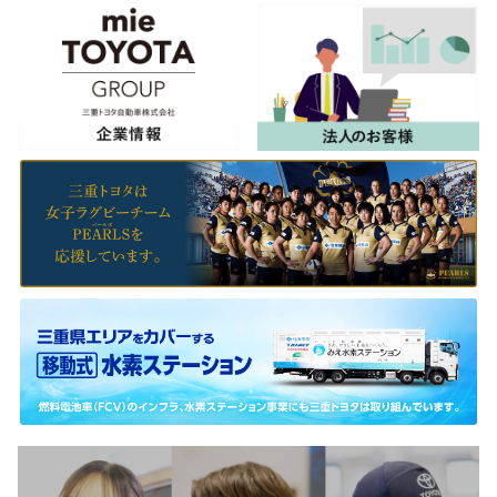
■三重トヨタ全店
2025年12月29日(月)〜2026年1月3日(土)
詳しくはこちら
2025-11-26
幼児から高校生、世代を超えてつながった一日
2,000名が参加した学び・観て・体験する「RUGBY-DAY MIE 2025」未来のラグ
ビー文化につながる第一歩
詳しくはこちら
2025-10-23
ラグビーを“⽂化”に「RUGBY-DAY MIE 2025」初開催
幼児から⾼校⽣、指導者までが世代を超えてラグビーでつながる1 ⽇
全国⾼等学校ラグビーフットボール⼤会 三重県予選決勝戦も同⽇開催
詳しくはこちら